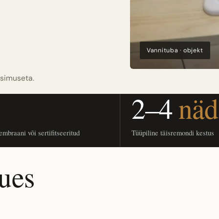
Vannituba · objekt
üsimuseta.
2–4
näd
mbraani või sertifitseeritud
Tüüpiline täisremondi kestus
ues