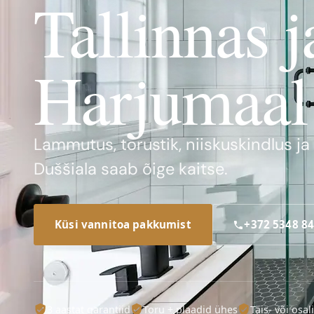
Tallinnas j
Harjumaal
Lammutus, torustik, niiskuskindlus j
Duššiala saab õige kaitse.
Küsi vannitoa pakkumist
+372 5348 8
3 aastat garantiid
Toru + plaadid ühes
Täis- või osal