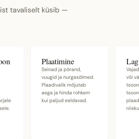
st tavaliselt küsib —
ioon
Plaatimine
Lagi
Seinad ja põrand,
Vajad
vuugid ja nurgasõlmed.
või v
Plaadivalik mõjutab
tsoon
aega ja hinda rohkem
tsoon
rjale
kui paljud eeldavad.
plaad
sele.
niisk