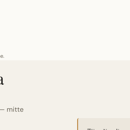
e.
a
— mitte