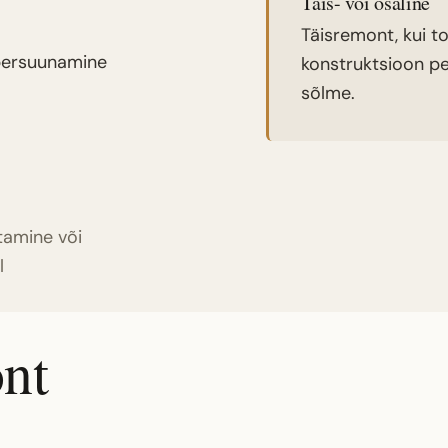
Täis- või osaline
Täisremont, kui t
mbersuunamine
konstruktsioon pea
sõlme.
tamine või
l
nt