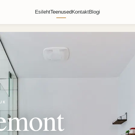
Esileht
Teenused
Kontakt
Blogi
UUK
remont