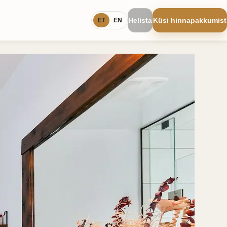
Helista
Küsi hinnapakkumist
ET
EN