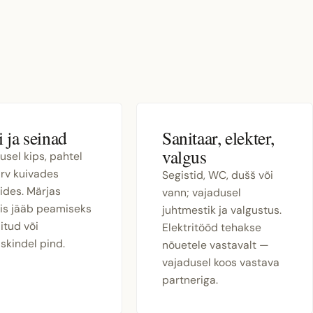
 ja seinad
Sanitaar, elekter,
valgus
usel kips, pahtel
ärv kuivades
Segistid, WC, dušš või
ides. Märjas
vann; vajadusel
is jääb peamiseks
juhtmestik ja valgustus.
itud või
Elektritööd tehakse
uskindel pind.
nõuetele vastavalt —
vajadusel koos vastava
partneriga.