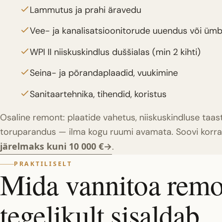
Lammutus ja prahi äravedu
Vee- ja kanalisatsioonitorude uuendus või ü
WPI II niiskuskindlus duššialas (min 2 kihti)
Seina- ja põrandaplaadid, vuukimine
Sanitaartehnika, tihendid, koristus
Osaline remont: plaatide vahetus, niiskuskindluse taas
toruparandus — ilma kogu ruumi avamata. Soovi korra
järelmaks kuni 10 000 €
.
PRAKTILISELT
Mida vannitoa remo
tegelikult sisaldab