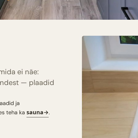
mida ei näe:
nendest — plaadid
aadid ja
sauna
mes teha ka
.