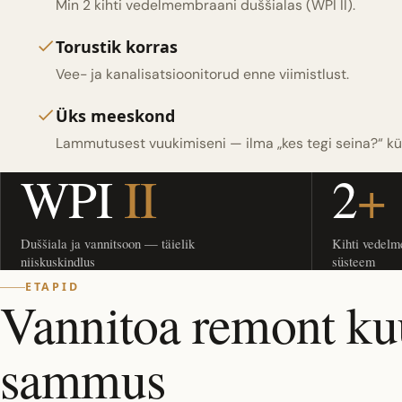
Min 2 kihti vedelmembraani duššialas (WPI II).
Torustik korras
Vee- ja kanalisatsioonitorud enne viimistlust.
Üks meeskond
Lammutusest vuukimiseni — ilma „kes tegi seina?“ k
WPI
II
2
+
Duššiala ja vannitsoon — täielik
Kihti vedelme
niiskuskindlus
süsteem
ETAPID
Vannitoa remont ku
sammus