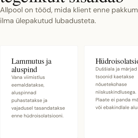
Allpool on tööd, mida klient enne pakkumi
ilma ülepakutud lubadusteta.
Lammutus ja
Hüdroisolats
aluspind
Duššiala ja märjad
tsoonid kaetakse
Vana viimistlus
nõuetekohase
eemaldatakse,
niiskuskindlusega.
aluspinnad
Plaate ei panda mä
puhastatakse ja
või ebakindlale alu
vajadusel tasandatakse
enne hüdroisolatsiooni.