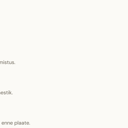
mistus.
estik.
 enne plaate.