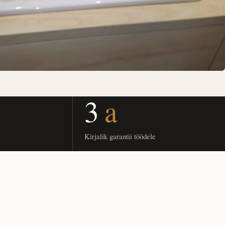
3
a
Kirjalik garantii töödele