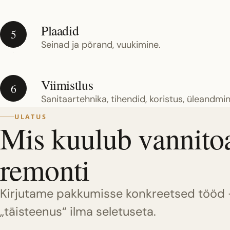
Plaadid
5
Seinad ja põrand, vuukimine.
Viimistlus
6
Sanitaartehnika, tihendid, koristus, üleandmin
ULATUS
Mis kuulub vannito
remonti
Kirjutame pakkumisse konkreetsed tööd 
„täisteenus“ ilma seletuseta.