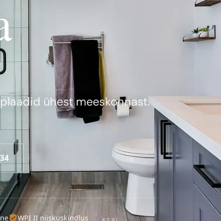
a
a plaadid ühest meeskonnast.
434
ine
WPI II niiskuskindlus
KERI