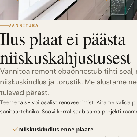
VANNITUBA
Ilus plaat ei päästa
niiskuskahjustusest
Vannitoa remont ebaõnnestub tihti seal, 
niiskuskindlus ja torustik. Me alustame 
tulevad pärast.
Teeme täis- või osalist renoveerimist. Aitame valida pl
sanitaartehnika. Soovi korral saab sama projekti raa
Niiskuskindlus enne plaate