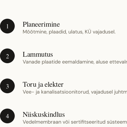
Planeerimine
1
Mõõtmine, plaadid, ulatus, KÜ vajadusel.
Lammutus
2
Vanade plaatide eemaldamine, aluse etteval
Toru ja elekter
3
Vee- ja kanalisatsioonitorud, vajadusel juhtm
Niiskuskindlus
4
Vedelmembraan või sertifitseeritud süsteem