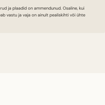
orud ja plaadid on ammendunud. Osaline, kui
b vastu ja vaja on ainult pealiskihti või ühte